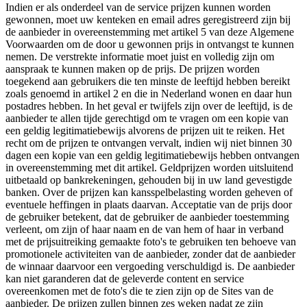
Indien er als onderdeel van de service prijzen kunnen worden
gewonnen, moet uw kenteken en email adres geregistreerd zijn bij
de aanbieder in overeenstemming met artikel 5 van deze Algemene
Voorwaarden om de door u gewonnen prijs in ontvangst te kunnen
nemen. De verstrekte informatie moet juist en volledig zijn om
aanspraak te kunnen maken op de prijs. De prijzen worden
toegekend aan gebruikers die ten minste de leeftijd hebben bereikt
zoals genoemd in artikel 2 en die in Nederland wonen en daar hun
postadres hebben. In het geval er twijfels zijn over de leeftijd, is de
aanbieder te allen tijde gerechtigd om te vragen om een kopie van
een geldig legitimatiebewijs alvorens de prijzen uit te reiken. Het
recht om de prijzen te ontvangen vervalt, indien wij niet binnen 30
dagen een kopie van een geldig legitimatiebewijs hebben ontvangen
in overeenstemming met dit artikel. Geldprijzen worden uitsluitend
uitbetaald op bankrekeningen, gehouden bij in uw land gevestigde
banken. Over de prijzen kan kansspelbelasting worden geheven of
eventuele heffingen in plaats daarvan. Acceptatie van de prijs door
de gebruiker betekent, dat de gebruiker de aanbieder toestemming
verleent, om zijn of haar naam en de van hem of haar in verband
met de prijsuitreiking gemaakte foto's te gebruiken ten behoeve van
promotionele activiteiten van de aanbieder, zonder dat de aanbieder
de winnaar daarvoor een vergoeding verschuldigd is. De aanbieder
kan niet garanderen dat de geleverde content en service
overeenkomen met de foto's die te zien zijn op de Sites van de
aanbieder. De prijzen zullen binnen zes weken nadat ze zijn