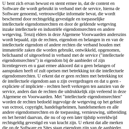
U bent zich ervan bewust en stemt ermee in, dat de content en
Software die wordt gebruikt in verband met de service, hierna de
Software genoemd, vertrouwelijke informatie bevat, die wordt
beschermd door rechtsgeldig gevestigde en toepasselijke
intellectuele eigendomsrechten en door de geldende wetgeving
inzake intellectuele en industriële eigendomsrechten en andere
wetgeving. Tenzij elders in deze Algemene Voorwaarden anderszins
wordt bepaald, zijn de rechten, eigendom en belangen in en van de
intellectuele eigendom of andere rechten die verband houden met
immateriële zaken die worden gebruikt, ontwikkeld, opgenomen,
belichaamd of uitgeoefend in verband met de service ("intellectuele
eigendomsrechten") in eigendom bij de aanbieder of zijn
licentiegevers en u gaat ermee akkoord dat u geen belangen of
aanspraken heeft of zult opeisen met betrekking tot die intellectuele
eigendomsrechten. U erkent dat er geen rechten met betrekking tot
de intellectuele eigendom aan u zijn overgedragen en dat u geen -
expliciete of impliciete - rechten heeft verkregen ten aanzien van de
service, anders dan de rechten die uitdrukkelijk zijn verleend in deze
Algemene en Voorwaarden. Met "intellectuele eigendomsrechten"
worden de rechten bedoeld ingevolge de wetgeving op het gebied
van octrooi, copyright, handelsgeheimen, handelsmerken en alle
andere eigendomsrechten en de toepassing, vernieuwing, uitbreiding
en het herstel daarvan, die nu of op een later tijdstip wereldwijd
rechtsgeldig gevestigd en van kracht zijn. U erkent dat alle merken
die op de Software en Sites staan eigendom zijn van de aanbieder,