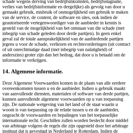
schade wegens derving van bedrijfsinkomsten, bedrijfsstagnatie,
verlies van bedrijfsinformatie en dergelijke) als gevolg van door u
gemaakt gebruik, misbruik of onmogelijkheid om gebruik te maken
van de service, de content, de software en sites, ook indien de
geautoriseerde vertegenwoordiger van de aanbieder in kennis is
gesteld van de mogelijkheid van het ontstaan van die schade (met
inbegrip van schade geleden door derde partijen). In geen enkel
geval zal de totale aansprakelijkheid van de aanbiedende partijen
jegens u voor de schade, verliezen en rechtsvorderingen (uit contract
of uit onrechtmatige daad (met inbegrip van nalatigheid) of
anderszins) groter zijn dan het bedrag, dat door u is betaald om de
informatie te verkrijgen.
14. Algemene informatie.
Deze Algemene Voorwaarden komen in de plaats van alle eerdere
overeenkomsten tussen u en de aanbieder. Indien u gebruik maakt
van aanvullende diensten, materialen of software van derde partijen,
kunnen aanvullende algemene voorwaarden op u van toepassing
zijn. De nationale wetgeving van het land of de staat waarin u
woont is van toepassing op de relatie tussen u en de aanbieder,
ongeacht de voorwaarden en bepalingen van het toepasselijke
internationale recht. Geschillen zullen worden beslecht door middel
van arbitrage volgens de regels die zijn opgesteld door het arbitrage
instituut dat is gevestigd in Nederland te Rotterdam. Indien de