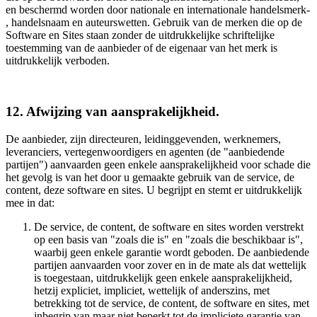
en beschermd worden door nationale en internationale handelsmerk-
, handelsnaam en auteurswetten. Gebruik van de merken die op de
Software en Sites staan zonder de uitdrukkelijke schriftelijke
toestemming van de aanbieder of de eigenaar van het merk is
uitdrukkelijk verboden.
12. Afwijzing van aansprakelijkheid.
De aanbieder, zijn directeuren, leidinggevenden, werknemers,
leveranciers, vertegenwoordigers en agenten (de "aanbiedende
partijen") aanvaarden geen enkele aansprakelijkheid voor schade die
het gevolg is van het door u gemaakte gebruik van de service, de
content, deze software en sites. U begrijpt en stemt er uitdrukkelijk
mee in dat:
De service, de content, de software en sites worden verstrekt
op een basis van "zoals die is" en "zoals die beschikbaar is",
waarbij geen enkele garantie wordt geboden. De aanbiedende
partijen aanvaarden voor zover en in de mate als dat wettelijk
is toegestaan, uitdrukkelijk geen enkele aansprakelijkheid,
hetzij expliciet, impliciet, wettelijk of anderszins, met
betrekking tot de service, de content, de software en sites, met
inbegrip van maar niet beperkt tot de impliciete garantie van